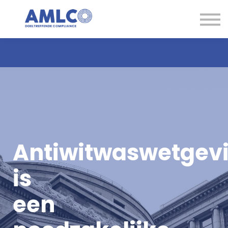
Kennisbank
Expertise
Contact
Aanmelden
Antiwitwaswetgev
is
een