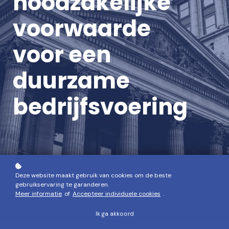
noodzakelijke
voorwaarde
voor een
duurzame
bedrijfsvoering
Deze website maakt gebruik van cookies om de beste
gebruikservaring te garanderen.
Meer informatie
of
Accepteer individuele cookies
.
Ik ga akkoord