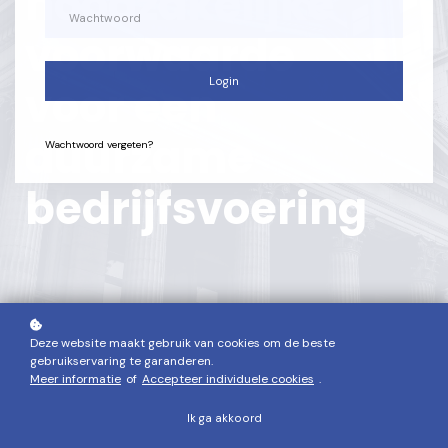
noodzakelijke
voorwaarde
Login
voor een
duurzame
Wachtwoord vergeten?
bedrijfsvoering
Deze website maakt gebruik van cookies om de beste
gebruikservaring te garanderen.
Meer informatie
of
Accepteer individuele cookies
.
Ik ga akkoord