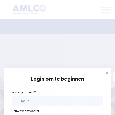
Kennisbank
Expertise
Contact
Aanmelden
Antiwitwaswetgev
Login om te beginnen
is
Wat is je e-mail?
een
Jouw Wachtwoord?