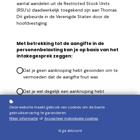
aantal aandelen uit de Restricted Stock Units
(RSU's) daadwerkelijk toegekend zijn aan Thomas.
Dit gebeurde in de Verenigde Staten door de
hoofdvestiging.
Met betrekking tot de aangifte in de
personenbelasting kan je op basis van het
intakegesprek zeggen:
Dat je geen aanknoping hebt gevonden om te
vermoeden dat de aangifte fout was
Dat je wel degelijk een aanknoping hebt
gevonden om te vermoeden dat zijn aangifte
fout was.
Deze website maakt gebruik van cookies om de beste
gebruikservaring te garanderen.
Meer informatie
of
Accepteer individuele cookies
.
Ik ga akkoord