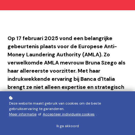
Op 17 februari 2025 vond een belangrijke
gebeurtenis plaats voor de Europese Anti-
Money Laundering Authority (AMLA). Zo
verwelkomde AMLA mevrouw Bruna Szego als
haar allereerste voorzitter. Met haar
indrukwekkende ervaring bij Banca d'Italia
brengt ze niet alleen expertise en strategisch
inzicht, maar ook een duidelijke visie op de
toekomst van AML-toezicht in Europa.
Deze website maakt gebruik van cookies om de beste
gebruikservaring te garanderen.
Meer informatie
of
Accepteer individuele cookies
.
Bij AMLCO ondersteunen wij bedrijven dagelijks
Ik ga akkoord
in hun naleving van antiwitwasregelgeving, en wij