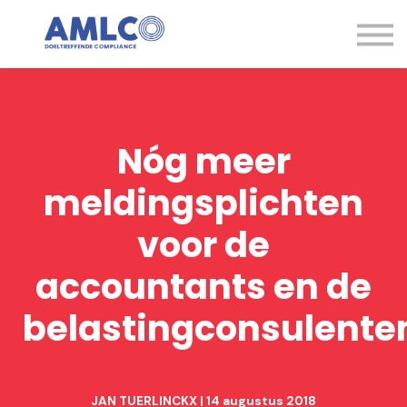
Kennisbank
Expertise
Contact
Aanmelden
Nóg meer
meldingsplichten
voor de
accountants en de
belastingconsulente
JAN TUERLINCKX | 14 augustus 2018