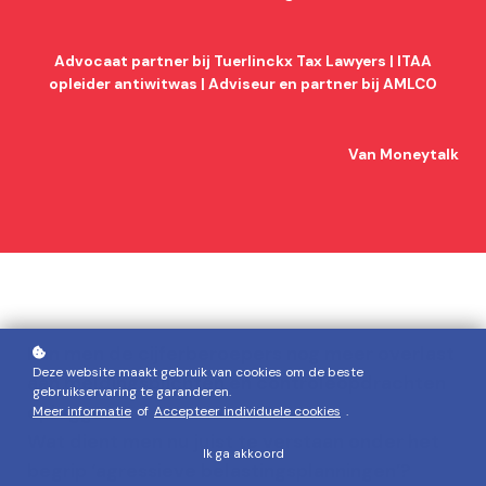
Advocaat partner bij Tuerlinckx Tax Lawyers | ITAA
opleider antiwitwas | Adviseur en partner bij AMLCO
Van Moneytalk
Kan men de cijferberoepers nog meer overlast
Deze website maakt gebruik van cookies om de beste
aan meldingsplichten en controleopdrachten
gebruikservaring te garanderen.
opleggen?
Meer informatie
of
Accepteer individuele cookies
.
Wat dient men nu juist te verstaan onder het
Ik ga akkoord
begrip ‘agressieve belastingsplanningen’?