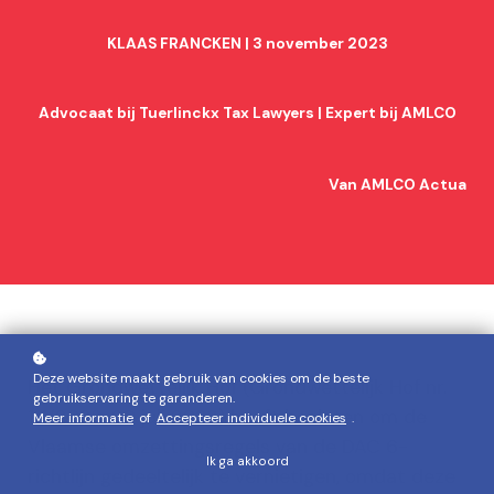
KLAAS FRANCKEN | 3 november 2023
Advocaat bij Tuerlinckx Tax Lawyers | Expert bij AMLCO
Van AMLCO Actua
Deze website maakt gebruik van cookies om de beste
Het Grondwettelijk Hof (Grondwettelijk Hof nr.
gebruikservaring te garanderen.
111/2023, 20 juli 2023) heeft besloten om de
Meer informatie
of
Accepteer individuele cookies
.
Vlaamse omzettingsregels van de DAC 6-
Ik ga akkoord
richtlijn gedeeltelijk te vernietigen, omdat deze