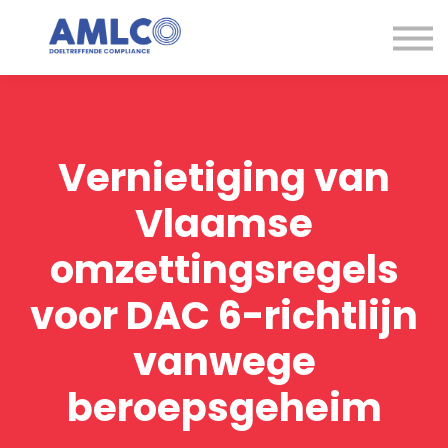
Kennisbank
Expertise
Contact
Aanmelden
Vernietiging van
Vlaamse
omzettingsregels
voor DAC 6-richtlijn
vanwege
beroepsgeheim