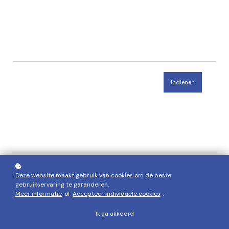
Indienen
Deze website maakt gebruik van cookies om de beste
gebruikservaring te garanderen.
Meer informatie
of
Accepteer individuele cookies
.
Ik ga akkoord