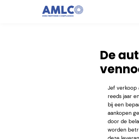
De aut
venno
Jef verkoop 
reeds jaar e
bij een bepa
aankopen geb
door de bela
worden betr
deze leveran