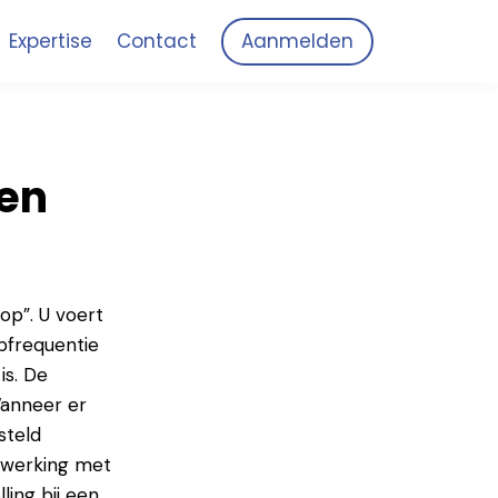
Expertise
Contact
Aanmelden
ten
op”. U voert
pfrequentie
is. De
Wanneer er
steld
nwerking met
ling bij een