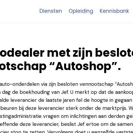
Diensten
Opleiding
Kennisbank
odealer met zijn beslo
otschap “Autoshop”.
auto-onderdelen via zijn besloten vennootschap “Autosh
n dag de boekhouding van Jef. U merkt op dat de aankoo
alde leverancier de laatste jaren fel de hoogte in gegaan 
euren bij deze leverancier sterk onder de marktprijs. 
stingadministratie vragen om inlichtingen aan derden ge
effende deze leverancier, beslist Jef ertoe om de same
cier stop te zetten. Vervolgens doet u eenzelfde vaststel